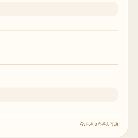
已有
3
条茶友互动