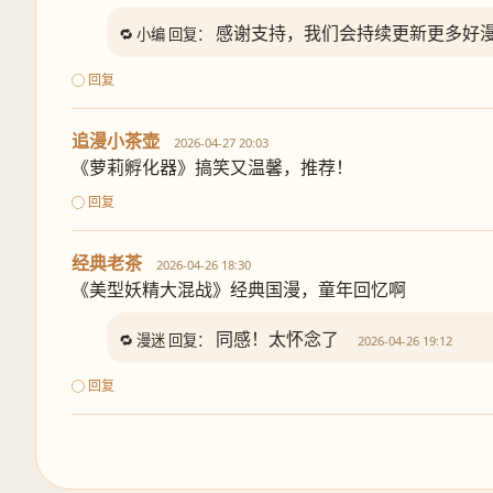
感谢支持，我们会持续更新更多好
🔁 小编 回复：
回复
追漫小茶壶
2026-04-27 20:03
《萝莉孵化器》搞笑又温馨，推荐！
回复
经典老茶
2026-04-26 18:30
《美型妖精大混战》经典国漫，童年回忆啊
同感！太怀念了
🔁 漫迷 回复：
2026-04-26 19:12
回复