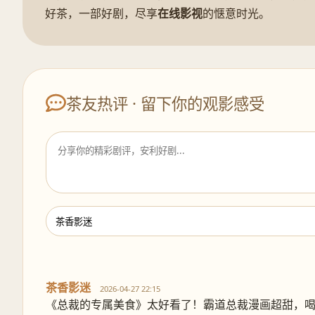
好茶，一部好剧，尽享
在线影视
的惬意时光。
茶友热评 · 留下你的观影感受
茶香影迷
2026-04-27 22:15
《总裁的专属美食》太好看了！霸道总裁漫画超甜，