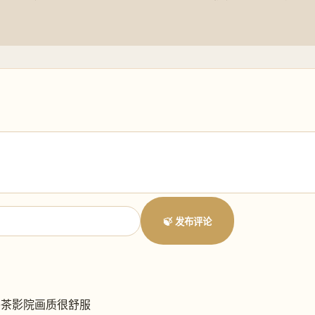
🍃 发布评论
喝茶影院画质很舒服