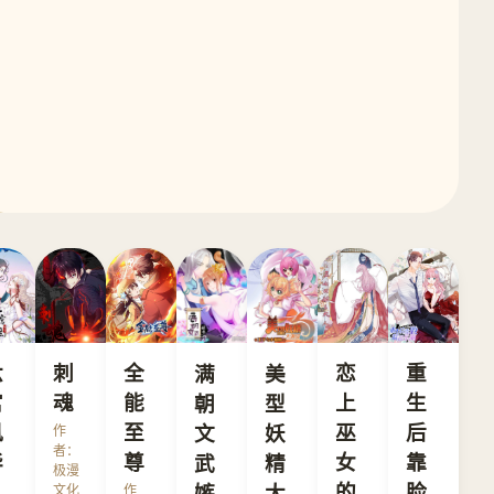
六
刺
全
恋
重
满
美
宫
魂
能
上
生
朝
型
风
至
巫
后
文
妖
作
者：
华
尊
女
靠
武
精
极漫
的
脸
嫉
大
文化
作